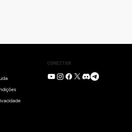
CONECTAR
juda
ndições
rivacidade