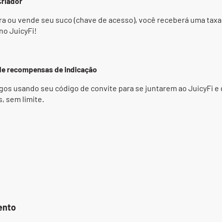
Criador
ra ou vende seu suco (chave de acesso), você receberá uma taxa
 no JuicyFi!
 de recompensas de indicação
gos usando seu código de convite para se juntarem ao JuicyFi e g
, sem limite.
ento