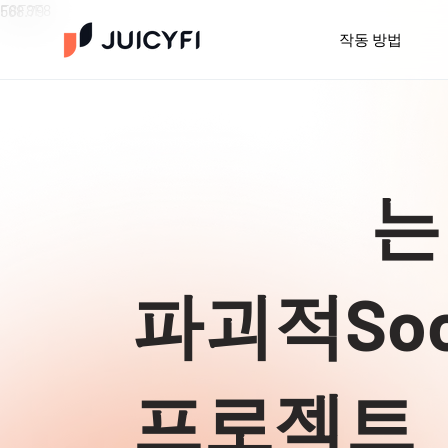
F8F8F8
568.79
작동 방법
는
파괴적Soci
프로젝트