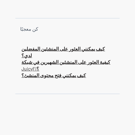
كن معجبًا
كيف يمكنني العثور على المنشئين المفضلين
لدي؟
كيفية العثور على المنشئين الشهيرين في شبكة
JuicyFi؟
كيف يمكنني فتح محتوى المنشئ؟