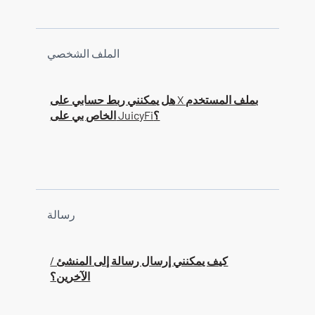
الملف الشخصي
هل يمكنني ربط حسابي على X بملف المستخدم
الخاص بي على JuicyFi؟
رسالة
كيف يمكنني إرسال رسالة إلى المنشئ /
الآخرين؟