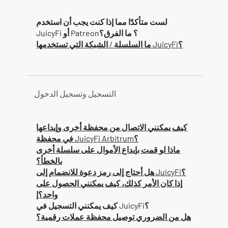
لست متأكدًا مما إذا كنت يجب أن استخدم
JuicyFi أو Patreon؟ ما الفرق؟
ما السلسلة / الشبكة التي تستخدمها JuicyFi؟
التسجيل وتسجيل الدخول
كيف يمكنني الاتصال من محفظة أخرى وإيداعها
في محفظة JuicyFi Arbitrum؟
ماذا لو قمت بإيداع الأموال على سلسلة أخرى
بالخطأ؟
هل أحتاج إلى رمز دعوة للانضمام إلى JuicyFi؟
إذا كان الأمر كذلك، كيف يمكنني الحصول على
واحد؟إ
كيف يمكنني التسجيل في JuicyFi؟
هل من الضروري توصيل محفظة عملات رقمية؟