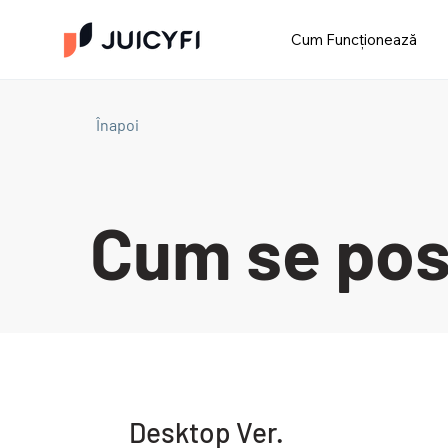
Cum Funcționează
Înapoi
Cum se pos
Desktop Ver.