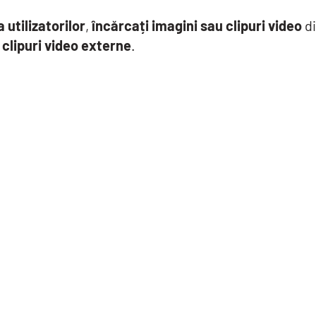
 utilizatorilor
,
încărcați imagini sau clipuri video
di
 clipuri video externe
.