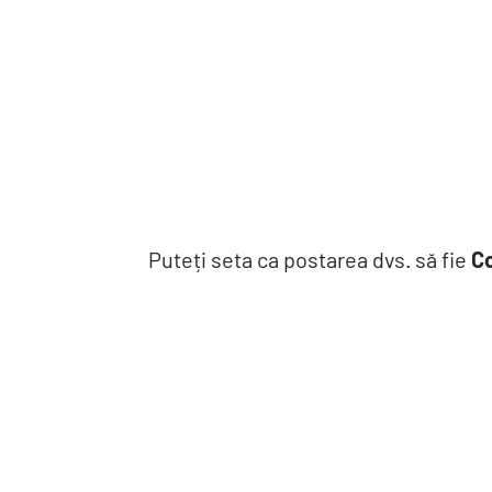
Puteți seta ca postarea dvs. să fie
Co