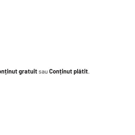
nținut gratuit
sau
Conținut plătit
.