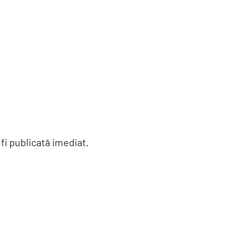
 fi publicată imediat.