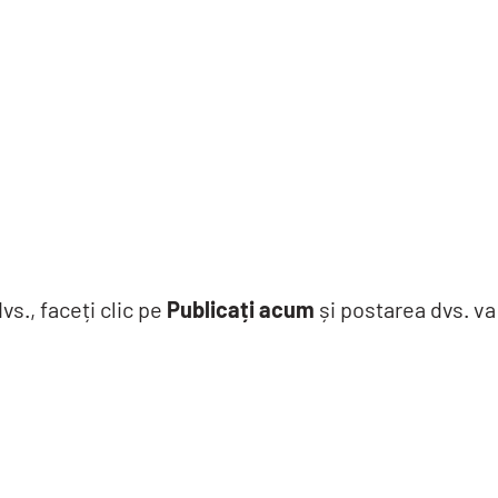
s., faceți clic pe
Publicați acum
și postarea dvs. va