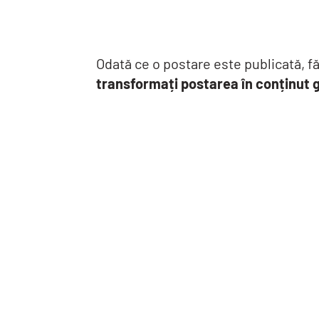
Odată ce o postare este publicată, f
transformați postarea în conținut g