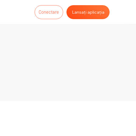
Conectare
Lansați aplicația