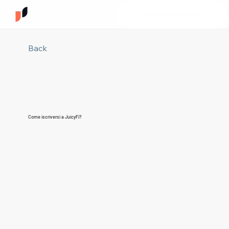
Back
Come iscriversi a JuicyFi?