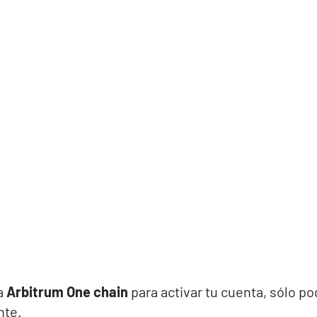
 a
Arbitrum One chain
para activar tu cuenta, sólo po
nte.